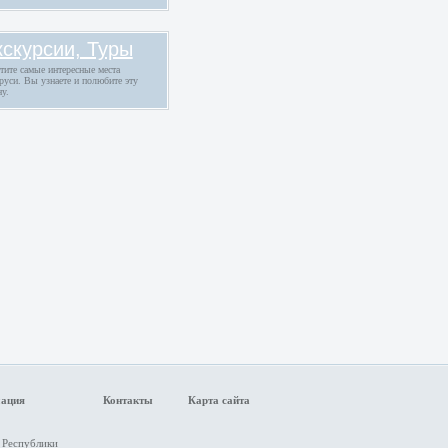
кскурсии, Туры
тите самые интересные места
руси. Вы узнаете и полюбите эту
ну.
мация
Контакты
Карта сайта
 Республики