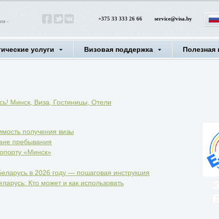
+375 33 333 26 66
service@visa.by
ия -
тические услуги
Визовая поддержка
Полезная
ь! Минск, Виза, Гостиницы, Отели
имость получения визы
ране пребывания
ропорту «Минск»
Беларусь в 2026 году — пошаговая инструкция
Э
еларусь: Кто может и как использовать
Б