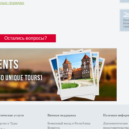
нных граждан
Э
Посе
Бела
стра
Остались вопросы?
тические услуги
Визовая поддержка
Полезная инфор
рсии и Туры
Безвизовый въезд в Республику
Дипломатические
Беларусь
представительства