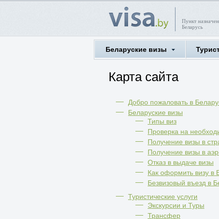
Пункт назначен
Беларусь
Беларуские визы
Турис
Карта сайта
Добро пожаловать в Беларус
Беларуские визы
Типы виз
Проверка на необход
Получение визы в ст
Получение визы в аэ
Отказ в выдаче визы
Как оформить визу в 
Безвизовый въезд в Б
Туристические услуги
Экскурсии и Туры
Трансфер