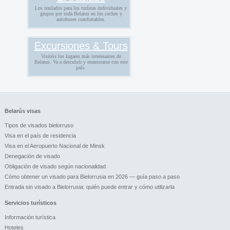
Los traslados para los turístas individuales y
grupos por toda Belarus en los coches y
autobuses comfortables.
Excursiones & Tours
Visitéis los lugares más interesantes de
Belarus. Va a descubrir y enamorarse con este
país.
Belarús visas
Tipos de visados bielorruso
Visa en el país de residencia
Visa en el Aeropuerto Nacional de Minsk
Denegación de visado
Obligación de visado según nacionalidad
Cómo obtener un visado para Bielorrusia en 2026 — guía paso a paso
Entrada sin visado a Bielorrusia: quién puede entrar y cómo utilizarla
Servicios turísticos
Información turística
Hoteles