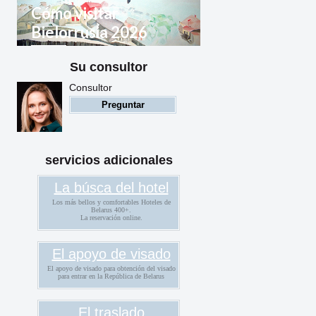
Cómo visitar
Bielorrusia 2026
Su consultor
Reglas de entrada a
Bielorrusia para ciudadanos
Consultor
extranjeros
Preguntar
servicios adicionales
La búsca del hotel
Los más bellos y comfortables Hoteles de
Belarus 400+.
La reservación online.
El apoyo de visado
El apoyo de visado para obtención del visado
para entrar en la República de Belarus
El traslado