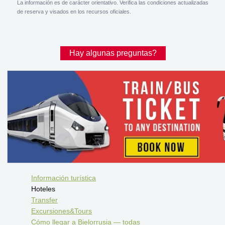
La información es de carácter orientativo. Verifica las condiciones actualizadas
de reserva y visados en los recursos oficiales.
Hay algunas preguntas?
Información turística
Hoteles
Transfer
Excursiones&Tours
Cómo llegar a Bielorrusia — todas