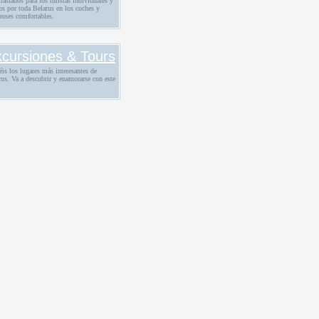
raslados para los turístas individuales y
os por toda Belarus en los coches y
buses comfortables.
cursiones & Tours
éis los lugares más interesantes de
us. Va a descubrir y enamorarse con este