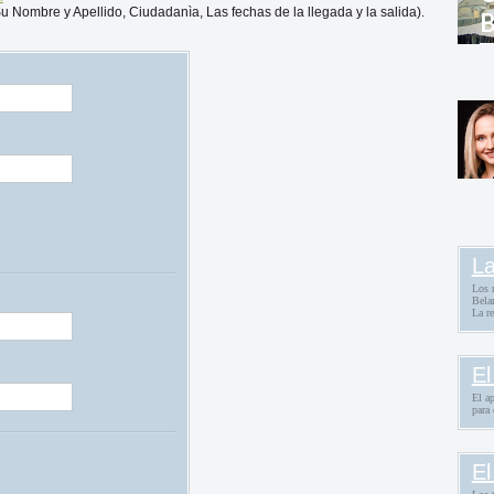
 Su Nombre y Apellido, Ciudadanìa, Las fechas de la llegada y la salida).
B
R
B
e
La
Los 
Bela
La re
El
El a
para 
El