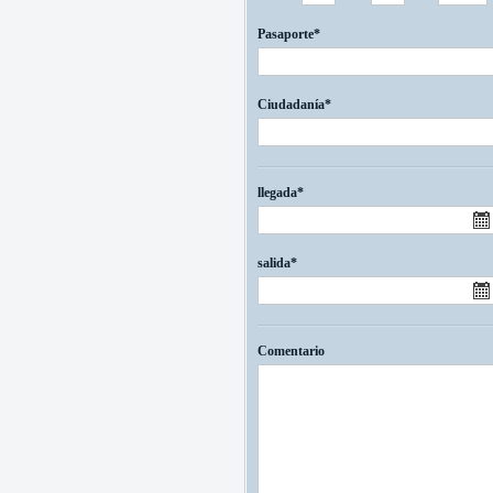
Pasaporte*
Ciudadanía*
llegada*
salida*
Comentario