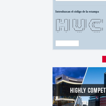
Introduzcan el código de la estampa
 __   _    _    _     _____    
| || | || | || | ||  / ____||  
| '--' || | || | || / //---`'  
| .--. || | \\_/ || \ \\___    
|_|| |_||  \____//   \_____||  
`-`  `-`    `---`     `----`   