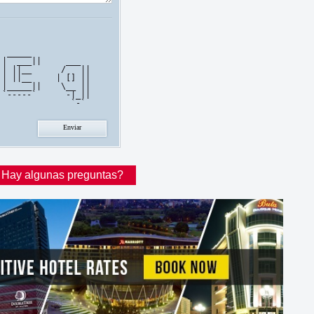
 _____             

|  ___||     ___   

| ||__      /   || 

| ||__     | [] || 

|_____||    \__ || 

`-----`      -|_|| 

Hay algunas preguntas?