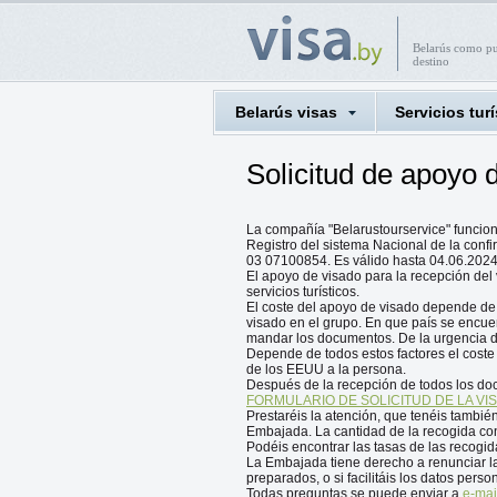
Belarús como p
destino
Belarús visas
Servicios turí
Solicitud de apoyo 
La compañía "Belarustourservice" funcion
Registro del sistema Nacional de la conf
03 07100854. Es válido hasta 04.06.2024
El apoyo de visado para la recepción del v
servicios turísticos.
El coste del apoyo de visado depende de al
visado en el grupo. En que país se encue
mandar los documentos. De la urgencia d
Depende de todos estos factores el coste
de los EEUU a la persona.
Después de la recepción de todos los doc
FORMULARIO DE SOLICITUD DE LA VI
Prestaréis la atención, que tenéis tambié
Embajada. La cantidad de la recogida cons
Podéis encontrar las tasas de las recog
La Embajada tiene derecho a renunciar l
preparados, o si facilitáis los datos per
Todas preguntas se puede enviar a
e-mai