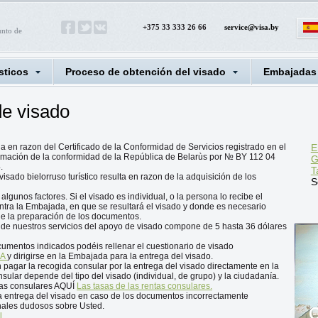
+375 33 333 26 66
service@visa.by
unto de
sticos
Proceso de obtención del visado
Embajadas
de visado
a en razon del Certificado de la Conformidad de Servicios registrado en el
E
irmación de la conformidad de la República de Belarùs por № BY 112 04
G
.
T
isado bielorruso turístico resulta en razon de la adquisición de los
S
gunos factores. Si el visado es individual, o la persona lo recibe el
ntra la Embajada, en que se resultará el visado y donde es necesario
e la preparación de los documentos.
 de nuestros servicios del apoyo de visado compone de 5 hasta 36 dólares
umentos indicados podéis rellenar el cuestionario de visado
SA
y dirigirse en la Embajada para la entrega del visado.
n pagar la recogida consular por la entrega del visado directamente en la
ular depende del tipo del visado (individual, de grupo) y la ciudadanía.
idas consulares AQUÍ
Las tasas de las rentas consulares.
a entrega del visado en caso de los documentos incorrectamente
sonales dudosos sobre Usted.
C
l