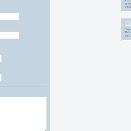
Los t
grup
auto
Ex
Visit
Belar
país.