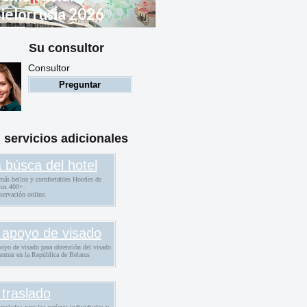
ielorrusia 2026
Su consultor
eglas de entrada a
ielorrusia para ciudadanos
Consultor
xtranjeros
Preguntar
servicios adicionales
 búsca del hotel
más bellos y comfortables Hoteles de
rus 400+.
servación online.
 apoyo de visado
poyo de visado para obtención del visado
entrar en la República de Belarus
 traslado