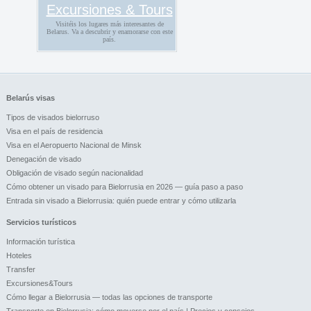
Excursiones & Tours
Visitéis los lugares más interesantes de
Belarus. Va a descubrir y enamorarse con este
país.
Belarús visas
Tipos de visados bielorruso
Visa en el país de residencia
Visa en el Aeropuerto Nacional de Minsk
Denegación de visado
Obligación de visado según nacionalidad
Cómo obtener un visado para Bielorrusia en 2026 — guía paso a paso
Entrada sin visado a Bielorrusia: quién puede entrar y cómo utilizarla
Servicios turísticos
Información turística
Hoteles
Transfer
Excursiones&Tours
Cómo llegar a Bielorrusia — todas las opciones de transporte