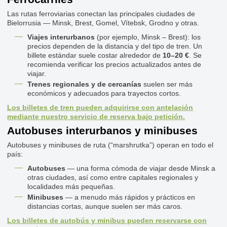
Las rutas ferroviarias conectan las principales ciudades de
Bielorrusia — Minsk, Brest, Gomel, Vítebsk, Grodno y otras.
Viajes interurbanos
(por ejemplo, Minsk – Brest): los
precios dependen de la distancia y del tipo de tren. Un
billete estándar suele costar alrededor de
10–20 €
. Se
recomienda verificar los precios actualizados antes de
viajar.
Trenes regionales y de cercanías
suelen ser más
económicos y adecuados para trayectos cortos.
Los billetes de tren pueden adquirirse con antelación
mediante nuestro servicio de reserva bajo petición.
Autobuses interurbanos y minibuses
Autobuses y minibuses de ruta (“marshrutka”) operan en todo el
país:
Autobuses
— una forma cómoda de viajar desde Minsk a
otras ciudades, así como entre capitales regionales y
localidades más pequeñas.
Minibuses
— a menudo más rápidos y prácticos en
distancias cortas, aunque suelen ser más caros.
Los billetes de autobús y minibus pueden reservarse con